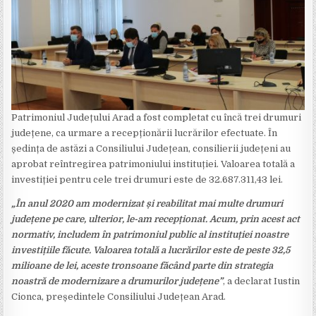
Patrimoniul Județului Arad a fost completat cu încă trei drumuri
județene, ca urmare a recepționării lucrărilor efectuate. În
ședința de astăzi a Consiliului Județean, consilierii județeni au
aprobat reîntregirea patrimoniului instituției. Valoarea totală a
investiției pentru cele trei drumuri este de 32.687.311,43 lei.
„În anul 2020 am modernizat și reabilitat mai multe drumuri
județene pe care, ulterior, le-am recepționat. Acum, prin acest act
normativ, includem în patrimoniul public al instituției noastre
investițiile făcute. Valoarea totală a lucrărilor este de peste 32,5
milioane de lei, aceste tronsoane făcând parte din strategia
noastră de modernizare a drumurilor județene”
, a declarat Iustin
Cionca, președintele Consiliului Județean Arad.