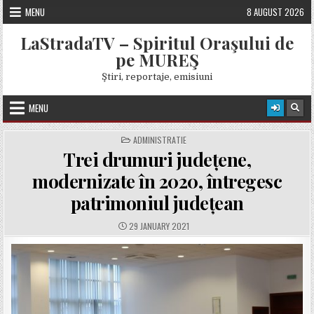
Skip
MENU
8 AUGUST 2026
to
content
LaStradaTV – Spiritul Oraşului de
pe MUREŞ
Ştiri, reportaje, emisiuni
MENU
POSTED
ADMINISTRATIE
IN
Trei drumuri județene,
modernizate în 2020, întregesc
patrimoniul județean
PUBLISHED
29 JANUARY 2021
DATE: