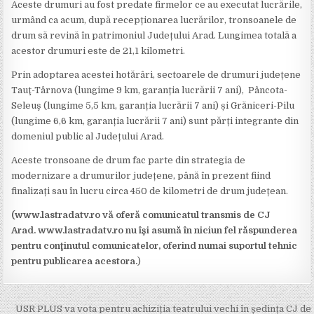
Aceste drumuri au fost predate firmelor ce au executat lucrările,
urmând ca acum, după recepționarea lucrărilor, tronsoanele de
drum să revină în patrimoniul Județului Arad. Lungimea totală a
acestor drumuri este de 21,1 kilometri.
Prin adoptarea acestei hotărâri, sectoarele de drumuri județene
Tauţ-Târnova (lungime 9 km, garanția lucrării 7 ani), Pâncota-
Seleuş (lungime 5,5 km, garanția lucrării 7 ani) și Grăniceri-Pilu
(lungime 6,6 km, garanția lucrării 7 ani) sunt părți integrante din
domeniul public al Județului Arad.
Aceste tronsoane de drum fac parte din strategia de
modernizare a drumurilor județene, până în prezent fiind
finalizați sau în lucru circa 450 de kilometri de drum județean.
(www.lastradatv.ro vă oferă comunicatul transmis de CJ
Arad. www.lastradatv.ro nu îşi asumă în niciun fel răspunderea
pentru conţinutul comunicatelor, oferind numai suportul tehnic
pentru publicarea acestora.
)
Post
USR PLUS va vota pentru achiziția teatrului vechi în ședința CJ de