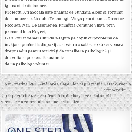
igienă și de distanțare.
Proiectul XtraȘcoala este finanțat de Fundația Alber și sprijinit
de conducerea Liceului Tehnologic Vinga prin doamna Director
Nicoleta Ivan. De asemenea, Primăria Comunei Vinga, prin
primarul Ioan Negrei,
s-a alăturat demersului de a-i ajuta pe copiii cu probleme de
învățare punând la dispoziția acestora o sală care să servească
drept sediu pentru activități de consiliere psihologică și
dezvoltare personală susținute
de un psiholog voluntar.
Post
Ioan Cristina, PNL: Amânarea alegerilor reprezintă un atac direct la
navigation
democrație! →
← Inspectorii ANAF Antifraudă au declanșat cea mai amplă
verificare a comerțului on line nefiscalizat!