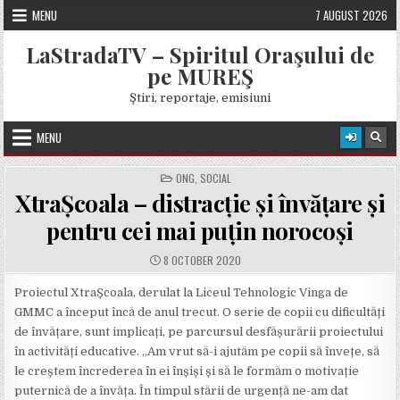
Skip
MENU
7 AUGUST 2026
to
content
LaStradaTV – Spiritul Oraşului de
pe MUREŞ
Ştiri, reportaje, emisiuni
MENU
POSTED
ONG
,
SOCIAL
IN
XtraȘcoala – distracție și învățare și
pentru cei mai puțin norocoși
PUBLISHED
8 OCTOBER 2020
DATE:
Proiectul XtraȘcoala, derulat la Liceul Tehnologic Vinga de
GMMC a început încă de anul trecut. O serie de copii cu dificultăți
de învățare, sunt implicați, pe parcursul desfășurării proiectului
în activități educative. „Am vrut să-i ajutăm pe copii să învețe, să
le creștem încrederea în ei înșiși și să le formăm o motivație
puternică de a învăța. În timpul stării de urgență ne-am dat