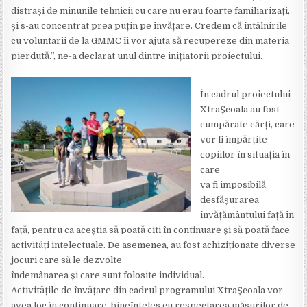
distrași de minunile tehnicii cu care nu erau foarte familiarizați,
și s-au concentrat prea puțin pe învățare. Credem că întâlnirile
cu voluntarii de la GMMC îi vor ajuta să recupereze din materia
pierdută.”, ne-a declarat unul dintre inițiatorii proiectului.
În cadrul proiectului
XtraȘcoala au fost
cumpărate cărți, care
vor fi împărțite
copiilor în situația în
care
va fi imposibilă
desfășurarea
învățământului față în
față, pentru ca aceștia să poată citi în continuare și să poată face
activități intelectuale. De asemenea, au fost achiziționate diverse
jocuri care să le dezvolte
îndemânarea și care sunt folosite individual.
Activitățile de învățare din cadrul programului XtraȘcoala vor
avea loc în continuare, bineînțeles cu respectarea măsurilor de