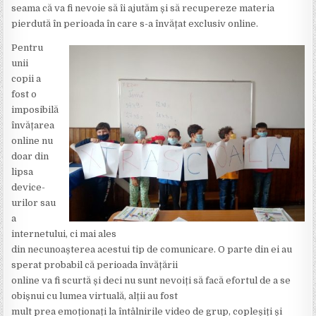
seama că va fi nevoie să îi ajutăm și să recupereze materia
pierdută în perioada în care s-a învățat exclusiv online.
Pentru
unii
copii a
fost o
imposibilă
învățarea
online nu
doar din
lipsa
device-
urilor sau
a
internetului, ci mai ales
din necunoașterea acestui tip de comunicare. O parte din ei au
sperat probabil că perioada învățării
online va fi scurtă și deci nu sunt nevoiți să facă efortul de a se
obișnui cu lumea virtuală, alții au fost
mult prea emoționați la întâlnirile video de grup, copleșiți și